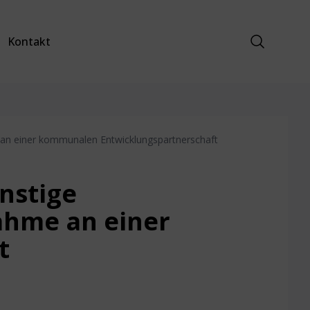
Suche anz
Kontakt
e an einer kommunalen Entwicklungspartnerschaft
ünstige
ahme an einer
t