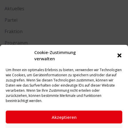
Aktuelles
Partei
Fraktion
Programm
Cookie-Zustimmung
Kontakt
verwalten
Um Ihnen ein optimales Erlebnis zu bieten, verwenden wir Technologien
RECHTLICHES
wie Cookies, um Geräteinformationen zu speichern und/oder darauf
zuzugreifen. Wenn Sie diesen Technologien zustimmen, können wir
Daten wie das Surfverhalten oder eindeutige IDs auf dieser Website
Impressum
verarbeiten. Wenn Sie Ihre Zustimmung nicht erteilen oder
zurückziehen, können bestimmte Merkmale und Funktionen
Datenschutz
beeinträchtigt werden.
Cookie-Richtlinie (EU)
Akzeptieren