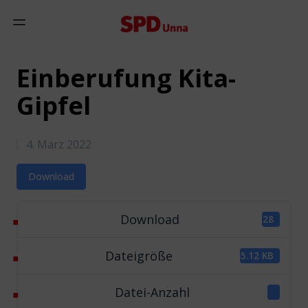
Zum Inhalt springen
Mobiles Menü anzeigen
Einberufung Kita-
Gipfel
4. März 2022
Download
Download
1128
Dateigröße
285.12 KB
Datei-Anzahl
1