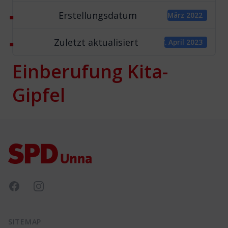
Erstellungsdatum
4. März 2022
Zuletzt aktualisiert
27. April 2023
Einberufung Kita-
Gipfel
Footer
Facebook
Instagram
SITEMAP