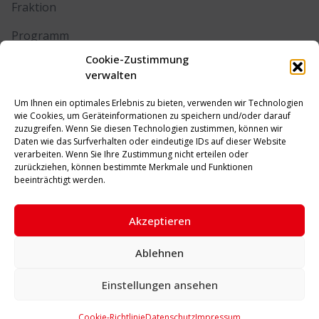
Fraktion
Programm
Cookie-Zustimmung
Kontakt
verwalten
Um Ihnen ein optimales Erlebnis zu bieten, verwenden wir Technologien
RECHTLICHES
wie Cookies, um Geräteinformationen zu speichern und/oder darauf
zuzugreifen. Wenn Sie diesen Technologien zustimmen, können wir
Daten wie das Surfverhalten oder eindeutige IDs auf dieser Website
Impressum
verarbeiten. Wenn Sie Ihre Zustimmung nicht erteilen oder
zurückziehen, können bestimmte Merkmale und Funktionen
Datenschutz
beeinträchtigt werden.
Cookie-Richtlinie (EU)
Akzeptieren
Ablehnen
© 2026 SPD Unna. Alle Rechte vorbehalten.
Einstellungen ansehen
Cookie-Richtlinie
Datenschutz
Impressum