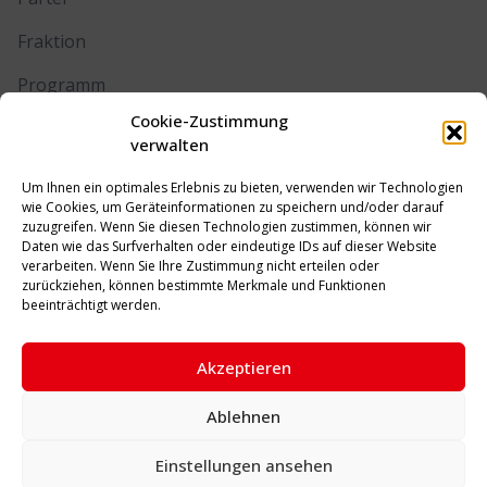
Fraktion
Programm
Cookie-Zustimmung
Kontakt
verwalten
Um Ihnen ein optimales Erlebnis zu bieten, verwenden wir Technologien
RECHTLICHES
wie Cookies, um Geräteinformationen zu speichern und/oder darauf
zuzugreifen. Wenn Sie diesen Technologien zustimmen, können wir
Daten wie das Surfverhalten oder eindeutige IDs auf dieser Website
Impressum
verarbeiten. Wenn Sie Ihre Zustimmung nicht erteilen oder
zurückziehen, können bestimmte Merkmale und Funktionen
Datenschutz
beeinträchtigt werden.
Cookie-Richtlinie (EU)
Akzeptieren
Ablehnen
© 2026 SPD Unna. Alle Rechte vorbehalten.
Einstellungen ansehen