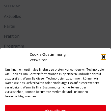
SITEMAP
Aktuelles
Partei
Fraktion
Programm
Cookie-Zustimmung
Kontakt
verwalten
Um Ihnen ein optimales Erlebnis zu bieten, verwenden wir Technologien
RECHTLICHES
wie Cookies, um Geräteinformationen zu speichern und/oder darauf
zuzugreifen. Wenn Sie diesen Technologien zustimmen, können wir
Daten wie das Surfverhalten oder eindeutige IDs auf dieser Website
Impressum
verarbeiten. Wenn Sie Ihre Zustimmung nicht erteilen oder
zurückziehen, können bestimmte Merkmale und Funktionen
Datenschutz
beeinträchtigt werden.
Cookie-Richtlinie (EU)
Akzeptieren