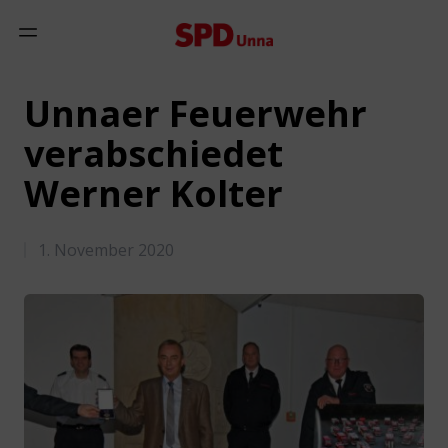
Zum Inhalt springen
Mobiles Menü anzeigen
Unnaer Feuerwehr
verabschiedet
Werner Kolter
1. November 2020