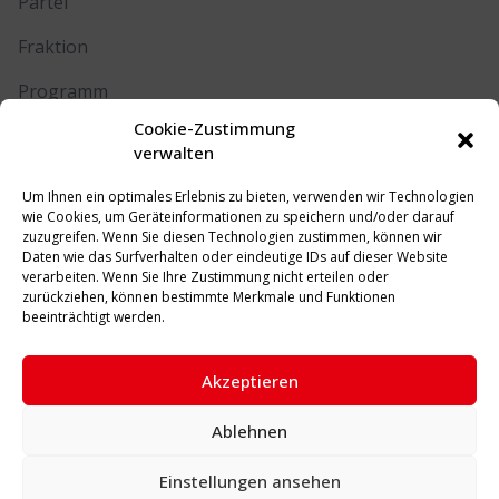
Partei
Fraktion
Programm
Cookie-Zustimmung
Kontakt
verwalten
Um Ihnen ein optimales Erlebnis zu bieten, verwenden wir Technologien
RECHTLICHES
wie Cookies, um Geräteinformationen zu speichern und/oder darauf
zuzugreifen. Wenn Sie diesen Technologien zustimmen, können wir
Daten wie das Surfverhalten oder eindeutige IDs auf dieser Website
Impressum
verarbeiten. Wenn Sie Ihre Zustimmung nicht erteilen oder
zurückziehen, können bestimmte Merkmale und Funktionen
Datenschutz
beeinträchtigt werden.
Cookie-Richtlinie (EU)
Akzeptieren
Ablehnen
© 2026 SPD Unna. Alle Rechte vorbehalten.
Einstellungen ansehen