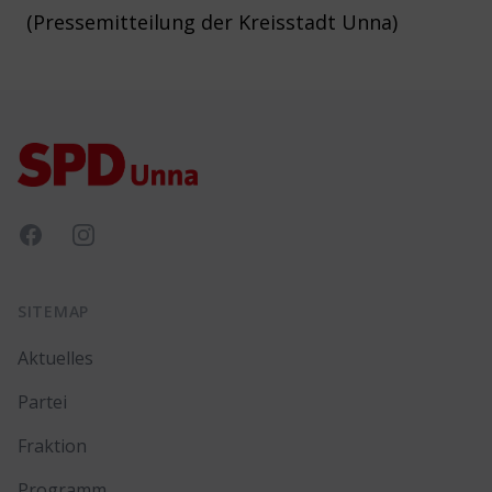
(Pressemitteilung der Kreisstadt Unna)
Footer
Facebook
Instagram
SITEMAP
Aktuelles
Partei
Fraktion
Programm