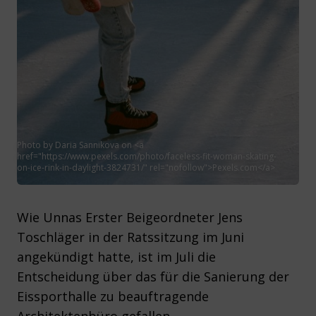
Photo by Daria Sannikova on <a
href="https://www.pexels.com/photo/faceless-fit-woman-skating-
on-ice-rink-in-daylight-3824731/" rel="nofollow">Pexels.com</a>
Wie Unnas Erster Beigeordneter Jens
Toschläger in der Ratssitzung im Juni
angekündigt hatte, ist im Juli die
Entscheidung über das für die Sanierung der
Eissporthalle zu beauftragende