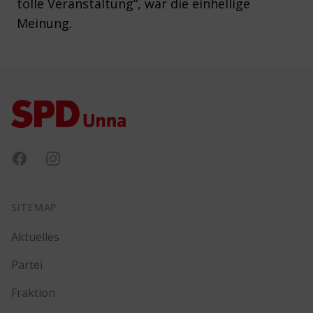
tolle Veranstaltung“, war die einhellige
Meinung.
Footer
Facebook
Instagram
SITEMAP
Aktuelles
Partei
Fraktion