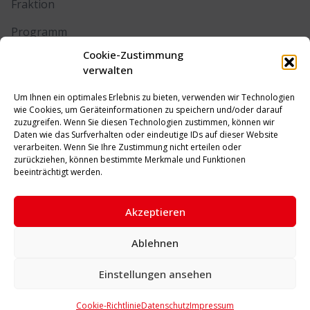
Fraktion
Programm
Cookie-Zustimmung
Kontakt
verwalten
Um Ihnen ein optimales Erlebnis zu bieten, verwenden wir Technologien
RECHTLICHES
wie Cookies, um Geräteinformationen zu speichern und/oder darauf
zuzugreifen. Wenn Sie diesen Technologien zustimmen, können wir
Daten wie das Surfverhalten oder eindeutige IDs auf dieser Website
Impressum
verarbeiten. Wenn Sie Ihre Zustimmung nicht erteilen oder
zurückziehen, können bestimmte Merkmale und Funktionen
Datenschutz
beeinträchtigt werden.
Cookie-Richtlinie (EU)
Akzeptieren
Ablehnen
© 2026 SPD Unna. Alle Rechte vorbehalten.
Einstellungen ansehen
Cookie-Richtlinie
Datenschutz
Impressum