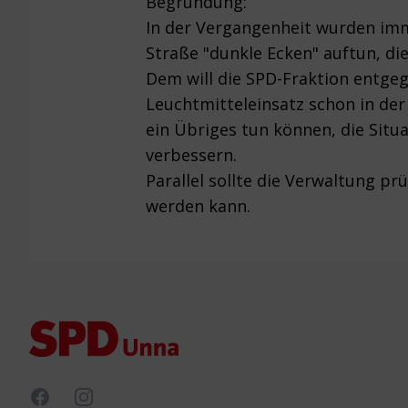
Begründung:
In der Vergangenheit wurden imme
Straße "dunkle Ecken" auftun, d
Dem will die SPD-Fraktion entge
Leuchtmitteleinsatz schon in de
ein Übriges tun können, die Situa
verbessern.
Parallel sollte die Verwaltung p
werden kann.
Footer
Facebook
Instagram