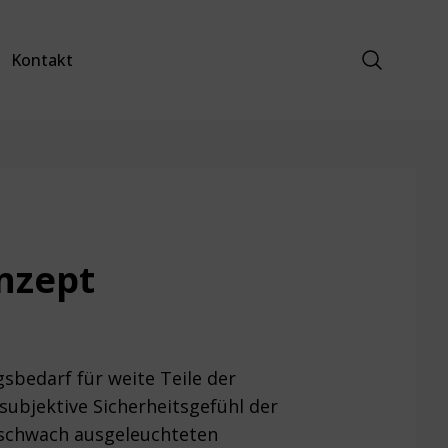
Suche anz
Kontakt
nzept
bedarf für weite Teile der
subjektive Sicherheitsgefühl der
e schwach ausgeleuchteten