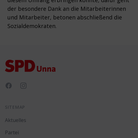
diesem Umfang erbringen konnte, dafür geht
der besondere Dank an die Mitarbeiterinnen
und Mitarbeiter, betonen abschließend die
Sozialdemokraten.
Footer
Facebook
Instagram
SITEMAP
Aktuelles
Partei