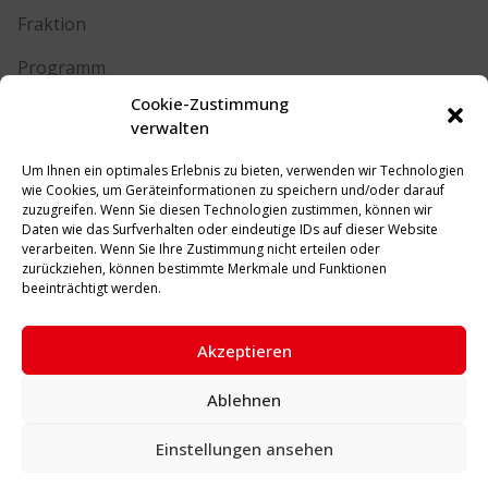
Fraktion
Programm
Cookie-Zustimmung
Kontakt
verwalten
Um Ihnen ein optimales Erlebnis zu bieten, verwenden wir Technologien
RECHTLICHES
wie Cookies, um Geräteinformationen zu speichern und/oder darauf
zuzugreifen. Wenn Sie diesen Technologien zustimmen, können wir
Daten wie das Surfverhalten oder eindeutige IDs auf dieser Website
Impressum
verarbeiten. Wenn Sie Ihre Zustimmung nicht erteilen oder
zurückziehen, können bestimmte Merkmale und Funktionen
Datenschutz
beeinträchtigt werden.
Cookie-Richtlinie (EU)
Akzeptieren
Ablehnen
© 2026 SPD Unna. Alle Rechte vorbehalten.
Einstellungen ansehen