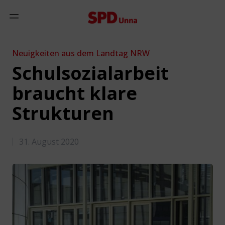
Zum Inhalt springen
Mobiles Menü anzeigen
Neuigkeiten aus dem Landtag NRW
Schulsozialarbeit
braucht klare
Strukturen
31. August 2020