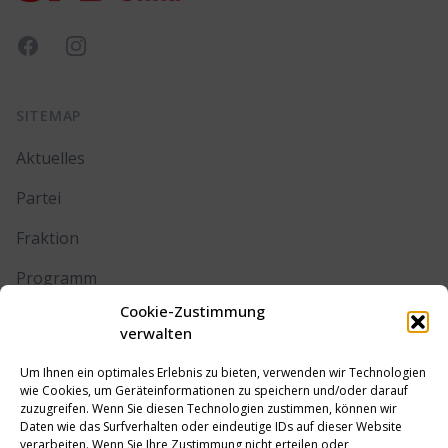
Facebook
Instagram
SITEMAP
Aktuelles
Partei
Fraktion
Programm
Cookie-Zustimmung
Kontakt
verwalten
Um Ihnen ein optimales Erlebnis zu bieten, verwenden wir Technologien
RECHTLICHES
wie Cookies, um Geräteinformationen zu speichern und/oder darauf
zuzugreifen. Wenn Sie diesen Technologien zustimmen, können wir
Daten wie das Surfverhalten oder eindeutige IDs auf dieser Website
Impressum
verarbeiten. Wenn Sie Ihre Zustimmung nicht erteilen oder