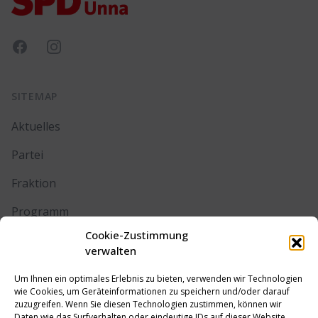
Facebook
Instagram
SITEMAP
Aktuelles
Partei
Fraktion
Programm
Cookie-Zustimmung
Kontakt
verwalten
Um Ihnen ein optimales Erlebnis zu bieten, verwenden wir Technologien
RECHTLICHES
wie Cookies, um Geräteinformationen zu speichern und/oder darauf
zuzugreifen. Wenn Sie diesen Technologien zustimmen, können wir
Daten wie das Surfverhalten oder eindeutige IDs auf dieser Website