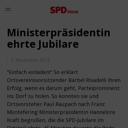
Zum Inhalt springen
Mobiles Menü anzeigen
Ministerpräsidentin
ehrte Jubilare
5. November 2012
"Einfach einladen!" So erklärt
Ortsvereinsvorsitzender Bärbel Risadelli ihren
Erfolg, wenn es darum geht, Parteiprominenz
ins Dorf zu holen. So konnten sie und
Ortsvorsteher Paul Raupach nach Franz
Müntefering Ministerpräsidentin Hannelore
Kraft begrüßen, die die SPD-Jubilare im