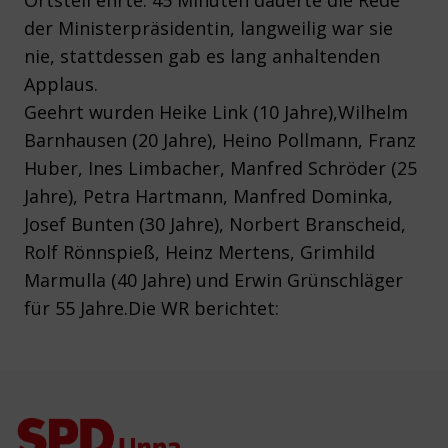
Ortsteil ehrte. 45 Minuten dauerte die Rede
der Ministerpräsidentin, langweilig war sie
nie, stattdessen gab es lang anhaltenden
Applaus.
Geehrt wurden Heike Link (10 Jahre),Wilhelm
Barnhausen (20 Jahre), Heino Pollmann, Franz
Huber, Ines Limbacher, Manfred Schröder (25
Jahre), Petra Hartmann, Manfred Dominka,
Josef Bunten (30 Jahre), Norbert Branscheid,
Rolf Rönnspieß, Heinz Mertens, Grimhild
Marmulla (40 Jahre) und Erwin Grünschläger
für 55 Jahre.Die WR berichtet:
Footer