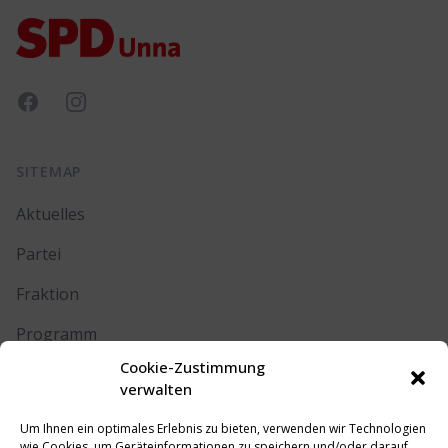
Facebook
Instagram
SITEMAP
Aktuelles
Partei
Fraktion
Programm
Cookie-Zustimmung
Kontakt
verwalten
Um Ihnen ein optimales Erlebnis zu bieten, verwenden wir Technologien
RECHTLICHES
wie Cookies, um Geräteinformationen zu speichern und/oder darauf