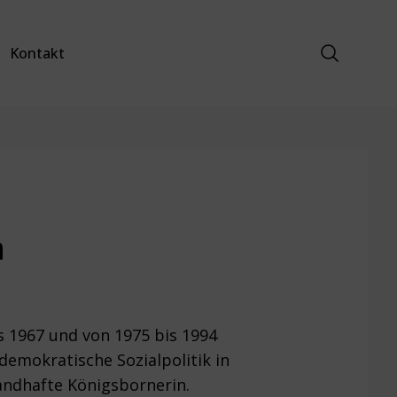
Suche anz
Kontakt
n
s 1967 und von 1975 bis 1994
demokratische Sozialpolitik in
andhafte Königsbornerin.