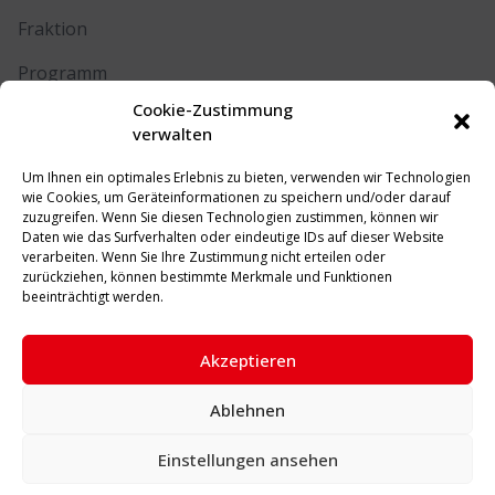
Fraktion
Programm
Cookie-Zustimmung
Kontakt
verwalten
Um Ihnen ein optimales Erlebnis zu bieten, verwenden wir Technologien
RECHTLICHES
wie Cookies, um Geräteinformationen zu speichern und/oder darauf
zuzugreifen. Wenn Sie diesen Technologien zustimmen, können wir
Daten wie das Surfverhalten oder eindeutige IDs auf dieser Website
Impressum
verarbeiten. Wenn Sie Ihre Zustimmung nicht erteilen oder
zurückziehen, können bestimmte Merkmale und Funktionen
Datenschutz
beeinträchtigt werden.
Cookie-Richtlinie (EU)
Akzeptieren
Ablehnen
© 2026 SPD Unna. Alle Rechte vorbehalten.
Einstellungen ansehen