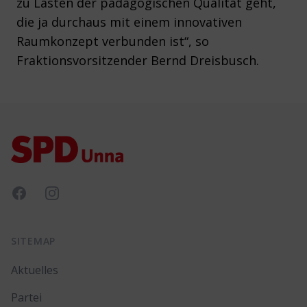
zu Lasten der pädagogischen Qualität geht,
die ja durchaus mit einem innovativen
Raumkonzept verbunden ist“, so
Fraktionsvorsitzender Bernd Dreisbusch.
Footer
Facebook
Instagram
SITEMAP
Aktuelles
Partei