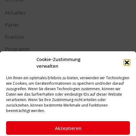
Aktuelles
Partei
Fraktion
Programm
Cookie-Zustimmung
Kontakt
verwalten
Um Ihnen ein optimales Erlebnis zu bieten, verwenden wir Technologien
RECHTLICHES
wie Cookies, um Geräteinformationen zu speichern und/oder darauf
zuzugreifen. Wenn Sie diesen Technologien zustimmen, können wir
Daten wie das Surfverhalten oder eindeutige IDs auf dieser Website
Impressum
verarbeiten. Wenn Sie Ihre Zustimmung nicht erteilen oder
zurückziehen, können bestimmte Merkmale und Funktionen
Datenschutz
beeinträchtigt werden.
Cookie-Richtlinie (EU)
Akzeptieren