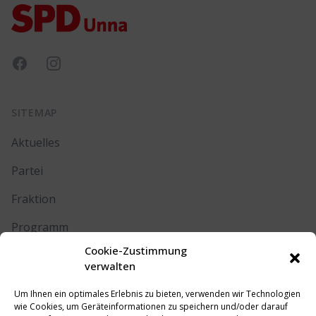
Facebook
Instagram
SITEMAP
Aktuelles
Partei
Fraktion
Programm
Cookie-Zustimmung
Kontakt
verwalten
Um Ihnen ein optimales Erlebnis zu bieten, verwenden wir Technologien
RECHTLICHES
wie Cookies, um Geräteinformationen zu speichern und/oder darauf