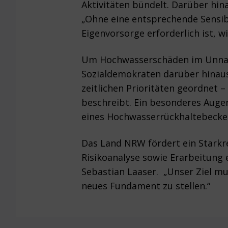
Aktivitäten bündelt. Darüber hina
„Ohne eine entsprechende Sensibi
Eigenvorsorge erforderlich ist, w
Um Hochwasserschäden im Unnaer
Sozialdemokraten darüber hinau
zeitlichen Prioritäten geordnet 
beschreibt. Ein besonderes Auge
eines Hochwasserrückhaltebecke
Das Land NRW fördert ein Starkr
Risikoanalyse sowie Erarbeitung 
Sebastian Laaser. „Unser Ziel m
neues Fundament zu stellen.“
Footer