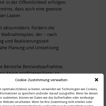
t in der Öffentlichkeit erfolgen.
nntnis, dass auch eine gewisse
ian Laaser.
 abzumildern, fordern die
n Maßnahmeplan, der – nach
ng und Realisierungszeit
tnahe Planung und Umsetzung
die Bereiche Bestandsaufnahme,
na davon profitieren kann, so
nehmender Wetterextreme auf ein
Cookie-Zustimmung verwalten
n optimales Erlebnis zu bieten, verwenden wir Technologien wie Cookies,
formationen zu speichern und/oder darauf zuzugreifen. Wenn Sie diesen
n zustimmen, können wir Daten wie das Surfverhalten oder eindeutige
ser Website verarbeiten. Wenn Sie Ihre Zustimmung nicht erteilen oder