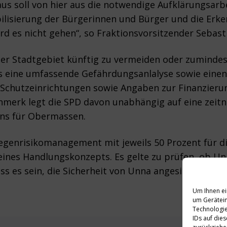
us soll von hier aus die notwendige Aufklärungsarbei
lisierung der Bürgerinnen und Bürger und die Erke
ird es nicht gehen“, so Fraktionsvorsitzender Sebast
 Stadtgebiet künftig zu vermeiden oder zumindest
s eine umfassende Gefährdungsanlalyse sowie eine
– Schutzeinrichtungen sowie Angaben zur Finanzieru
nmerk legt die SPD davon unabhängig auf eine zei
ns für Obermassen.
egenrisikomanagement mit jeweils 50 Prozent für 
eines Handlungskonzepts. Es gelte zu prüfen, ob Un
uss es sein, die Sicherheit von Unna angesichts zu
Um Ihnen ei
um Gerätein
Technologie
IDs auf die