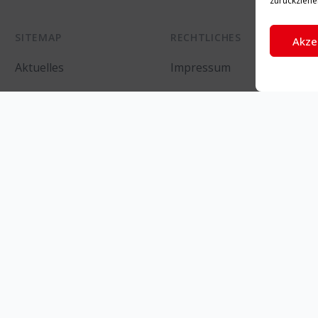
zurückziehe
SITEMAP
RECHTLICHES
Akze
Aktuelles
Impressum
Partei
Datenschutz
Fraktion
Cookie-Richtlinie (EU)
Programm
Kontakt
© 2026 SPD Unna. Alle Rechte vorbehalten.