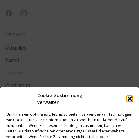
Facebook
Instagram
SITEMAP
Aktuelles
Partei
Fraktion
Programm
Cookie-Zustimmung
Kontakt
verwalten
Um Ihnen ein optimales Erlebnis zu bieten, verwenden wir Technologien
RECHTLICHES
wie Cookies, um Geräteinformationen zu speichern und/oder darauf
zuzugreifen. Wenn Sie diesen Technologien zustimmen, können wir
Daten wie das Surfverhalten oder eindeutige IDs auf dieser Website
Impressum
verarbeiten. Wenn Sie Ihre Zustimmung nicht erteilen oder