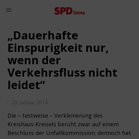
Zum Inhalt springen
Mobiles Menü anzeigen
„Dauerhafte
Einspurigkeit nur,
wenn der
Verkehrsfluss nicht
leidet“
29. Januar 2014
Die – testweise – Verkleinerung des
Kreishaus-Kreisels beruht zwar auf einem
Beschluss der Unfallkommission; dennoch hat