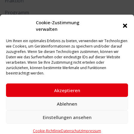
Fraktion
Programm
Cookie-Zustimmung
Kontakt
verwalten
Um Ihnen ein optimales Erlebnis zu bieten, verwenden wir Technologien
RECHTLICHES
wie Cookies, um Geräteinformationen zu speichern und/oder darauf
zuzugreifen. Wenn Sie diesen Technologien zustimmen, können wir
Daten wie das Surfverhalten oder eindeutige IDs auf dieser Website
Impressum
verarbeiten. Wenn Sie Ihre Zustimmung nicht erteilen oder
zurückziehen, können bestimmte Merkmale und Funktionen
Datenschutz
beeinträchtigt werden.
Cookie-Richtlinie (EU)
Akzeptieren
Ablehnen
© 2026 SPD Unna. Alle Rechte vorbehalten.
Einstellungen ansehen
Cookie-Richtlinie
Datenschutz
Impressum