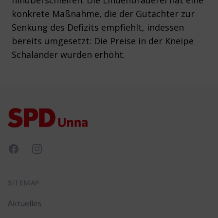
hinüberschleifen. Die Lindenbrauerei hat eine
konkrete Maßnahme, die der Gutachter zur
Senkung des Defizits empfiehlt, indessen
bereits umgesetzt: Die Preise in der Kneipe
Schalander wurden erhöht.
Footer
Facebook
Instagram
SITEMAP
Aktuelles