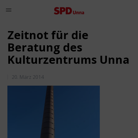
Zum Inhalt springen
Mobiles Menü anzeigen
Zeitnot für die
Beratung des
Kulturzentrums Unna
20. März 2014