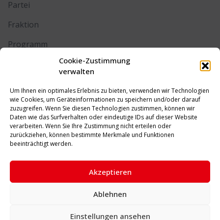
Partei
Fraktion
Programm
Cookie-Zustimmung
Kontakt
verwalten
Um Ihnen ein optimales Erlebnis zu bieten, verwenden wir Technologien
RECHTLICHES
wie Cookies, um Geräteinformationen zu speichern und/oder darauf
zuzugreifen. Wenn Sie diesen Technologien zustimmen, können wir
Daten wie das Surfverhalten oder eindeutige IDs auf dieser Website
Impressum
verarbeiten. Wenn Sie Ihre Zustimmung nicht erteilen oder
zurückziehen, können bestimmte Merkmale und Funktionen
Datenschutz
beeinträchtigt werden.
Cookie-Richtlinie (EU)
Akzeptieren
Ablehnen
© 2026 SPD Unna. Alle Rechte vorbehalten.
Einstellungen ansehen