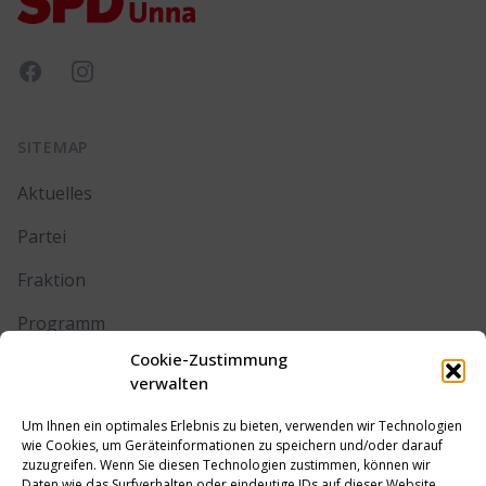
Facebook
Instagram
SITEMAP
Aktuelles
Partei
Fraktion
Programm
Cookie-Zustimmung
Kontakt
verwalten
Um Ihnen ein optimales Erlebnis zu bieten, verwenden wir Technologien
RECHTLICHES
wie Cookies, um Geräteinformationen zu speichern und/oder darauf
zuzugreifen. Wenn Sie diesen Technologien zustimmen, können wir
Daten wie das Surfverhalten oder eindeutige IDs auf dieser Website