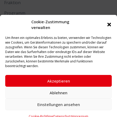
Fraktion
Programm
Cookie-Zustimmung
Kontakt
verwalten
Um Ihnen ein optimales Erlebnis zu bieten, verwenden wir Technologien
RECHTLICHES
wie Cookies, um Geräteinformationen zu speichern und/oder darauf
zuzugreifen. Wenn Sie diesen Technologien zustimmen, können wir
Daten wie das Surfverhalten oder eindeutige IDs auf dieser Website
Impressum
verarbeiten. Wenn Sie Ihre Zustimmung nicht erteilen oder
zurückziehen, können bestimmte Merkmale und Funktionen
Datenschutz
beeinträchtigt werden.
Cookie-Richtlinie (EU)
Akzeptieren
Ablehnen
© 2026 SPD Unna. Alle Rechte vorbehalten.
Einstellungen ansehen
Cookie-Richtlinie
Datenschutz
Impressum