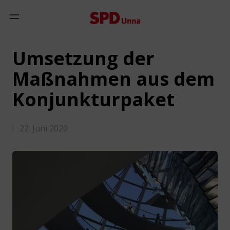
Zum Inhalt springen
Mobiles Menü anzeigen
Umsetzung der
Maßnahmen aus dem
Konjunkturpaket
22. Juni 2020