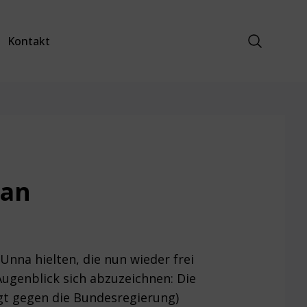
Suche anz
Kontakt
 an
Unna hielten, die nun wieder frei
Augenblick sich abzuzeichnen: Die
agt gegen die Bundesregierung)