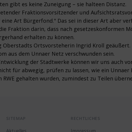
en gibt es keine Zuneigung – sie halteen Distanz.
tretender Fraktionsvorsitzender und Aufsichtsratsvo
eine Art Bürgerfond." Das sei in dieser Art aber ve
die Fraktion darin, dass nach gesetzeskonformen M
ürgerhand erhalten zu können.
 Oberstadts Ortsvorsteherin Ingrid Kroll geäußert.
rom aus dem Unnaer Netz verschwunden sein.
en Entwicklung der Stadtwerke können wir uns auch vo
s nicht für abwegig, prüfen zu lassen, wie ein Unna
 den RWE gehalten wurden, zumindest zu Teilen über
SITEMAP
RECHTLICHES
Aktuelles
Impressum