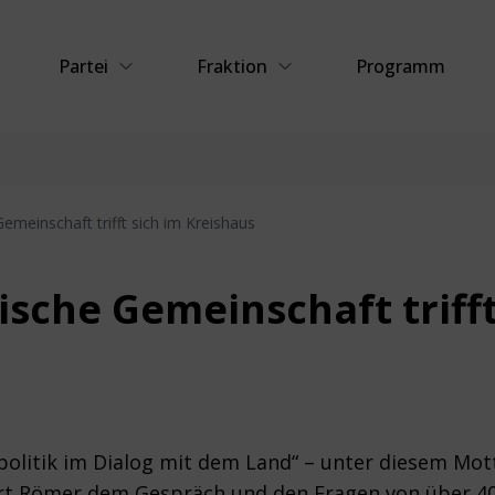
Partei
Fraktion
Programm
emeinschaft trifft sich im Kreishaus
sche Gemeinschaft trifft
litik im Dialog mit dem Land“ – unter diesem Motto
rt Römer dem Gespräch und den Fragen von über 4