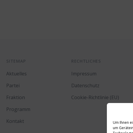
SITEMAP
RECHTLICHES
Aktuelles
Impressum
Partei
Datenschutz
Fraktion
Cookie-Richtlinie (EU)
Programm
Kontakt
Um Ihnen ei
um Gerätein