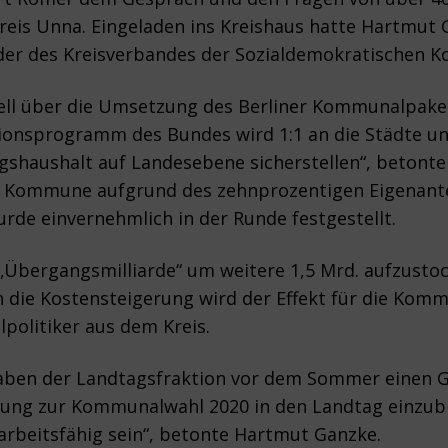
reis Unna. Eingeladen ins Kreishaus hatte Hartmut 
der des Kreisverbandes der Sozialdemokratischen K
l über die Umsetzung des Berliner Kommunalpakets
tionsprogramm des Bundes wird 1:1 an die Städte u
shaushalt auf Landesebene sicherstellen“, betonte e
ne Kommune aufgrund des zehnprozentigen Eigenante
de einvernehmlich in der Runde festgestellt.
„Übergangsmilliarde“ um weitere 1,5 Mrd. aufzustoc
 die Kostensteigerung wird der Effekt für die Komm
politiker aus dem Kreis.
ben der Landtagsfraktion vor dem Sommer einen Ge
kung zur Kommunalwahl 2020 in den Landtag einzubri
arbeitsfähig sein“, betonte Hartmut Ganzke.