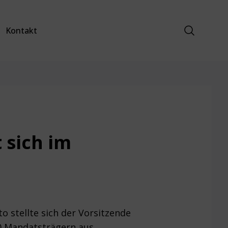
Suche anz
Kontakt
 sich im
 stellte sich der Vorsitzende
0 Mandatsträgern aus