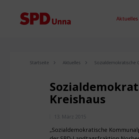
Zum Inhalt springen
Aktuelles
Startseite
Aktuelles
Sozialdemokratische G
Sozialdemokrati
Kreishaus
13. März 2015
„Sozialdemokratische Kommunalpo
der SPD-Landtagsfraktion Norbe