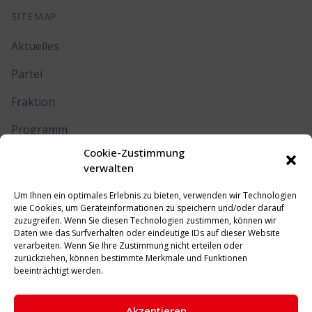
SITEMAP
Aktuelles
Partei
Fraktion
Programm
Cookie-Zustimmung
Kontakt
verwalten
Um Ihnen ein optimales Erlebnis zu bieten, verwenden wir Technologien
RECHTLICHES
wie Cookies, um Geräteinformationen zu speichern und/oder darauf
zuzugreifen. Wenn Sie diesen Technologien zustimmen, können wir
Daten wie das Surfverhalten oder eindeutige IDs auf dieser Website
Impressum
verarbeiten. Wenn Sie Ihre Zustimmung nicht erteilen oder
zurückziehen, können bestimmte Merkmale und Funktionen
Datenschutz
beeinträchtigt werden.
Cookie-Richtlinie (EU)
Akzeptieren