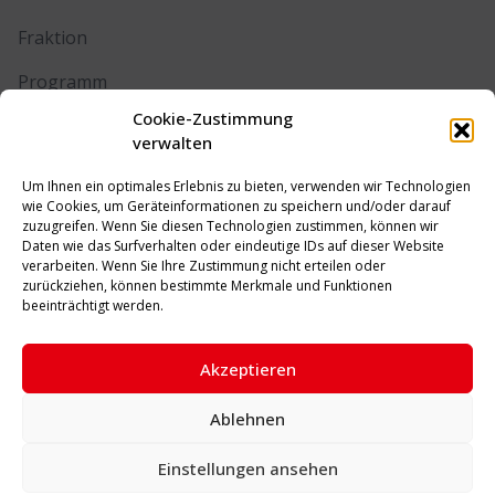
Fraktion
Programm
Cookie-Zustimmung
Kontakt
verwalten
Um Ihnen ein optimales Erlebnis zu bieten, verwenden wir Technologien
RECHTLICHES
wie Cookies, um Geräteinformationen zu speichern und/oder darauf
zuzugreifen. Wenn Sie diesen Technologien zustimmen, können wir
Daten wie das Surfverhalten oder eindeutige IDs auf dieser Website
Impressum
verarbeiten. Wenn Sie Ihre Zustimmung nicht erteilen oder
zurückziehen, können bestimmte Merkmale und Funktionen
Datenschutz
beeinträchtigt werden.
Cookie-Richtlinie (EU)
Akzeptieren
Ablehnen
© 2026 SPD Unna. Alle Rechte vorbehalten.
Einstellungen ansehen