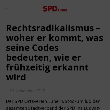
Zum Inhalt springen
Mobiles Menü anzeigen
Rechtsradikalismus –
woher er kommt, was
seine Codes
bedeuten, wie er
frühzeitig erkannt
wird
19. November 2015
Der SPD Ortsverein Lünern/Stockum lud den
gesamten Stadtverband der SPD ins Ludwig-