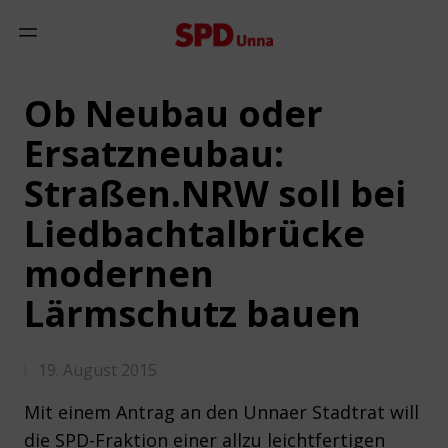
Zum Inhalt springen
Mobiles Menü anzeigen
Ob Neubau oder
Ersatzneubau:
Straßen.NRW soll bei
Liedbachtalbrücke
modernen
Lärmschutz bauen
19. August 2015
Mit einem Antrag an den Unnaer Stadtrat will
die SPD-Fraktion einer allzu leichtfertigen