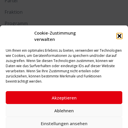
Partei
Fraktion
Programm
Cookie-Zustimmung
Kontakt
verwalten
Um Ihnen ein optimales Erlebnis zu bieten, verwenden wir Technologien
RECHTLICHES
wie Cookies, um Geräteinformationen zu speichern und/oder darauf
zuzugreifen. Wenn Sie diesen Technologien zustimmen, können wir
Daten wie das Surfverhalten oder eindeutige IDs auf dieser Website
Impressum
verarbeiten. Wenn Sie Ihre Zustimmung nicht erteilen oder
zurückziehen, können bestimmte Merkmale und Funktionen
Datenschutz
beeinträchtigt werden.
Cookie-Richtlinie (EU)
Akzeptieren
Ablehnen
© 2026 SPD Unna. Alle Rechte vorbehalten.
Einstellungen ansehen