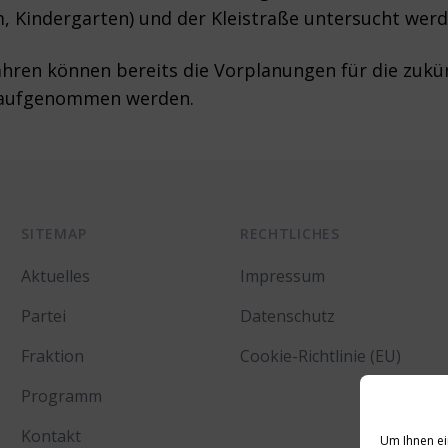
 Kindergarten) und der Kleistraße untersucht werd
hren können bereits die Vorplanungen für die zukün
) aufgenommen werden.
SITEMAP
RECHTLICHES
Aktuelles
Impressum
Partei
Datenschutz
Fraktion
Cookie-Richtlinie (EU)
Programm
Kontakt
Um Ihnen ei