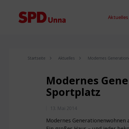
Zum Inhalt springen
Aktuelles
Startseite
Aktuelles
Modernes Generation
Modernes Gene
Sportplatz
13. Mai 2014
Modernes Generationenwohnen a
Ein großes Haus – und jeder be