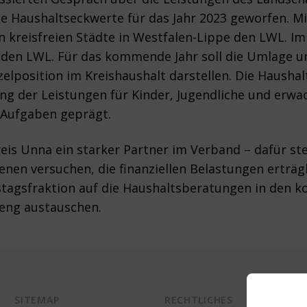
die Haushaltseckwerte für das Jahr 2023 geworfen. 
n kreisfreien Städte in Westfalen-Lippe den LWL. Im
n den LWL. Für das kommende Jahr soll die Umlage u
zelposition im Kreishaushalt darstellen. Die Hausha
ng der Leistungen für Kinder, Jugendliche und erw
 Aufgaben geprägt.
eis Unna ein starker Partner im Verband – dafür st
enen versuchen, die finanziellen Belastungen erträgl
istagsfraktion auf die Haushaltsberatungen in den
 eng austauschen.
SITEMAP
RECHTLICHES