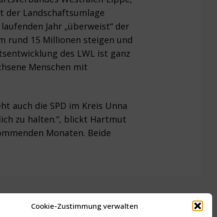
Mit der Landschaftsumlage
 laufenden Jahr „überweist“ der
m rund 15 Millionen steigen und
ltsentwicklung des LWL ist ganz
achsene Menschen mit
eht auch die SPD im Kreis Unna
ich zu halten.“, blickt Hartmut
 kommenden Monaten. Beide
Cookie-Zustimmung verwalten