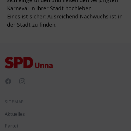
sich eingefunden und ließen den verjüngten
Karneval in ihrer Stadt hochleben.
Eines ist sicher: Ausreichend Nachwuchs ist in
der Stadt zu finden.
Footer
Facebook
Instagram
SITEMAP
Aktuelles
Partei