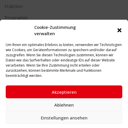
Fraktion
Programm
Cookie-Zustimmung
Kontakt
verwalten
Um Ihnen ein optimales Erlebnis zu bieten, verwenden wir Technologien
RECHTLICHES
wie Cookies, um Geräteinformationen zu speichern und/oder darauf
zuzugreifen. Wenn Sie diesen Technologien zustimmen, können wir
Daten wie das Surfverhalten oder eindeutige IDs auf dieser Website
Impressum
verarbeiten. Wenn Sie Ihre Zustimmung nicht erteilen oder
zurückziehen, können bestimmte Merkmale und Funktionen
Datenschutz
beeinträchtigt werden.
Cookie-Richtlinie (EU)
Akzeptieren
Ablehnen
© 2026 SPD Unna. Alle Rechte vorbehalten.
Einstellungen ansehen