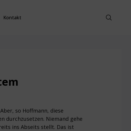
Suche anz
Kontakt
stem
 Aber, so Hoffmann, diese
sen durchzusetzen. Niemand gehe
ts ins Abseits stellt. Das ist