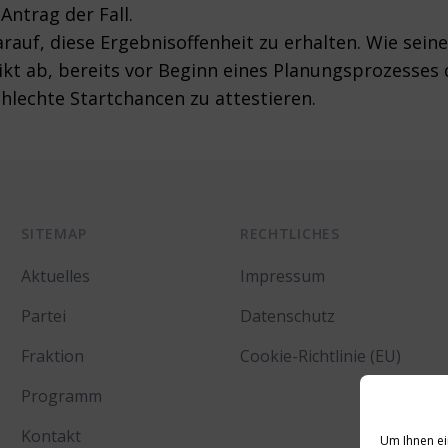
Antrag der Fall.
rauf, diese Ergebnisoffenheit zu erhalten. Wie sein
rikt ab, bereits vor Beginn eines Planungsprozesse
hlechte Startchancen zu attestieren.
SITEMAP
RECHTLICHES
Aktuelles
Impressum
Partei
Datenschutz
Fraktion
Cookie-Richtlinie (EU)
Programm
Kontakt
Um Ihnen ei