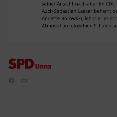
seiner Ansicht nach aber im CDU-
Auch Sebastian Laaser beharrt da
Annette Borowski, lehnt er es st
Atmosphäre einzelnen Schulen sc
Footer
Facebook
Instagram