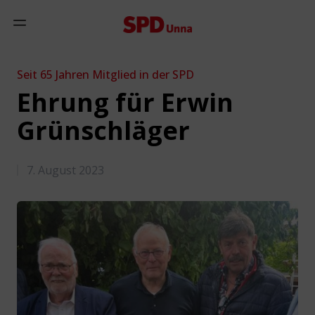
Zum Inhalt springen
Mobiles Menü anzeigen
Seit 65 Jahren Mitglied in der SPD
Ehrung für Erwin
Grünschläger
7. August 2023