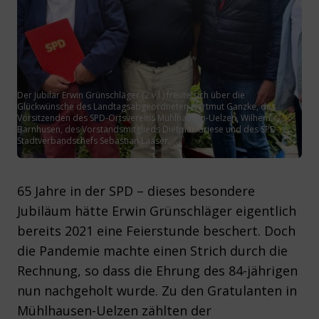
Der Jubilar Erwin Grünschläger (2.v.l.) freute sich über die
Glückwünsche des Landtagsabgeordneten Hartmut Ganzke, des
Vorsitzenden des SPD-Ortsvereins Mühlhausen-Uelzen, Wilhem
Barnhusen, des Vorstandsmitglieds Dietmar Griese und des SPD-
Stadtverbandschefs Sebastian Laaser.
65 Jahre in der SPD – dieses besondere
Jubiläum hätte Erwin Grünschläger eigentlich
bereits 2021 eine Feierstunde beschert. Doch
die Pandemie machte einen Strich durch die
Rechnung, so dass die Ehrung des 84-jährigen
nun nachgeholt wurde. Zu den Gratulanten in
Mühlhausen-Uelzen zählten der