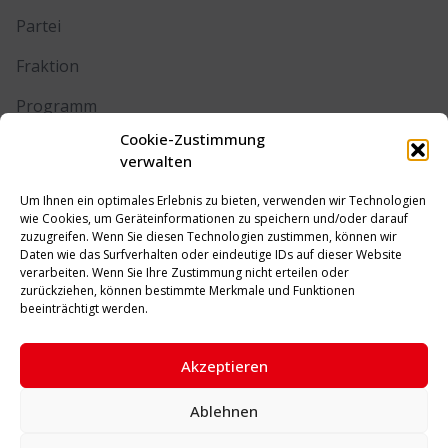
Partei
Fraktion
Programm
Cookie-Zustimmung
Kontakt
verwalten
Um Ihnen ein optimales Erlebnis zu bieten, verwenden wir Technologien
RECHTLICHES
wie Cookies, um Geräteinformationen zu speichern und/oder darauf
zuzugreifen. Wenn Sie diesen Technologien zustimmen, können wir
Daten wie das Surfverhalten oder eindeutige IDs auf dieser Website
Impressum
verarbeiten. Wenn Sie Ihre Zustimmung nicht erteilen oder
zurückziehen, können bestimmte Merkmale und Funktionen
Datenschutz
beeinträchtigt werden.
Cookie-Richtlinie (EU)
Akzeptieren
Ablehnen
© 2026 SPD Unna. Alle Rechte vorbehalten.