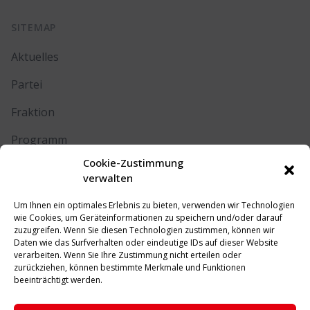
SITEMAP
Aktuelles
Partei
Fraktion
Programm
Cookie-Zustimmung
Kontakt
verwalten
Um Ihnen ein optimales Erlebnis zu bieten, verwenden wir Technologien
RECHTLICHES
wie Cookies, um Geräteinformationen zu speichern und/oder darauf
zuzugreifen. Wenn Sie diesen Technologien zustimmen, können wir
Daten wie das Surfverhalten oder eindeutige IDs auf dieser Website
Impressum
verarbeiten. Wenn Sie Ihre Zustimmung nicht erteilen oder
zurückziehen, können bestimmte Merkmale und Funktionen
Datenschutz
beeinträchtigt werden.
Cookie-Richtlinie (EU)