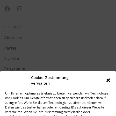
Facebook
Instagram
SITEMAP
Aktuelles
Partei
Fraktion
Programm
Cookie-Zustimmung
Kontakt
verwalten
Um Ihnen ein optimales Erlebnis zu bieten, verwenden wir Technologien
RECHTLICHES
wie Cookies, um Geräteinformationen zu speichern und/oder darauf
zuzugreifen. Wenn Sie diesen Technologien zustimmen, können wir
Daten wie das Surfverhalten oder eindeutige IDs auf dieser Website
Impressum
verarbeiten. Wenn Sie Ihre Zustimmung nicht erteilen oder